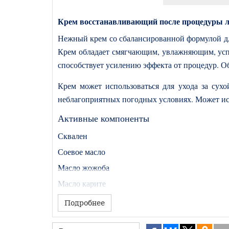
Крем восстанавливающий после процедуры л
Нежный крем со сбалансированной формулой для
Крем обладает смягчающим, увлажняющим, усп
способствует усилению эффекта от процедур. О
Крем может использоваться для ухода за сухо
неблагоприятных погодных условиях. Может испо
Активные компоненты
Сквален
Соевое масло
Масло жожоба
Масло карите
Экстракт корня солодки
Подробнее
Гидролизованный коллаген