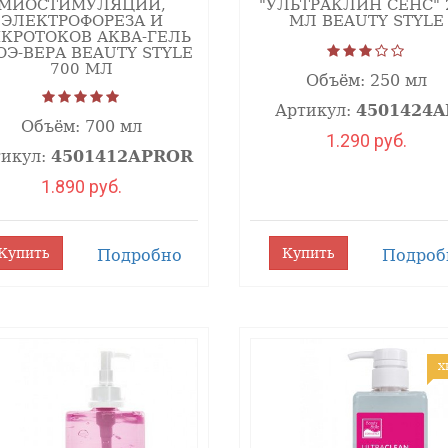
МИОСТИМУЛЯЦИИ,
"УЛЬТРАКЛИН СЕНС" 
ЭЛЕКТРОФОРЕЗА И
МЛ BEAUTY STYLE
нимает участие в восстановлении поврежденных тканей.
КРОТОКОВ АКВА-ГЕЛЬ
танавливающее действие, нейтрализует активность свободных
ОЭ-ВЕРА BEAUTY STYLE
700 МЛ
раздражения и воспаление, укрепляет защитную гидролипидную
Объём:
250 мл
Артикул:
4501424A
ожу, способствует сохранению влаги, стимулирует проце
Объём:
700 мл
1.290 руб.
тикул:
4501412АPROR
1.890 руб.
нно после процедур с использованием лазера и RF, а также д
и/ или вечером на чистую кожу, легкими массажными движения
Купить
Купить
Подробно
Подроб
Х