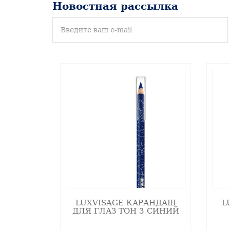
Новостная рассылка
Как нанести?
При помощи карандаша для глаз пров
глаза к внешнему.
При желании карандаш может использо
Текстура: средне-мягкая;
Финиш: матовый/перламутровый;
Полезно: витамины Е и С;
Особенности: насыщенная формул
LUXVISAGE КАРАНДАШ
L
ДЛЯ ГЛАЗ ТОН 3 СИНИЙ