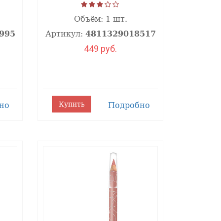
м и изысканным. Мягкая тающая
чно точится, тем самым делая его
Объём:
1 шт.
оздания красивого макияжа губ.
995
Артикул:
4811329018517
449 руб.
Купить
но
Подробно