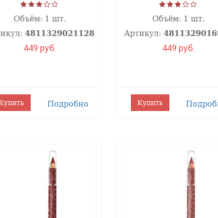
оту женских губ и сделает образ более элегантны
авномерно наносит контур. Деревянный корпус отли
Объём:
1 шт.
Объём:
1 шт.
льзуйте карандаш для губ с любимой помадой для с
икул:
4811329021128
Артикул:
4811329016
449 руб.
449 руб.
 не раздражает кожу губ;
Купить
Купить
Подробно
Подроб