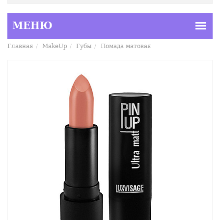
Главная
MakeUp
Губы
Помада матовая