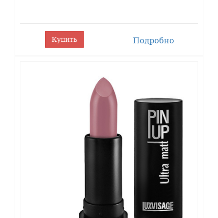
ОПИСАНИЕ
Купить
Подробно
LUXVISAGE представляет помаду PIN
UP со стойким абсолютно матовым финишем.
Густая кремовая текстура помады PIN UP
ultra matt равномерно и плотно покрывает
губы, дарит им интенсивный глубокий и
чувственный цвет, подчеркнутый пудровым
финишем. Сферические пудровые
микрочастицы дарят ощущение бархатистой
мягкости на губах и создают
соблазнительный эффект мягкого фокуса.
Теперь никакой излишней контрастности —
даже самые яркие и темные тона выглядят
мягче и деликатнее.