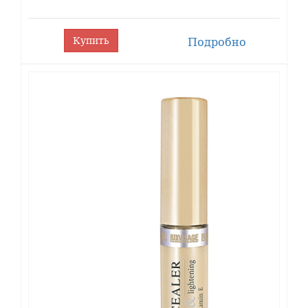
крема на проблемные участки (темные круги
вокруг глаз, уголки глаз), затем растушуйте.
Купить
Подробно
ОСОБЕННОСТИ
Текстура: легкая, кремовая,
увлажняющая;
Финиш: естественный, сияющий;
Особенности формулы: легкая формула
хорошо корректирует и подсвечивает
область вокруг глаз, визуально
омолаживает;