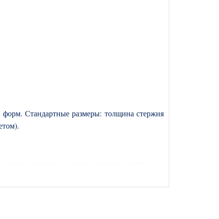
 форм. Стандартные размеры: толщина стержня
ретом).
катетер оранжевого цвета, средний - 16 G, и