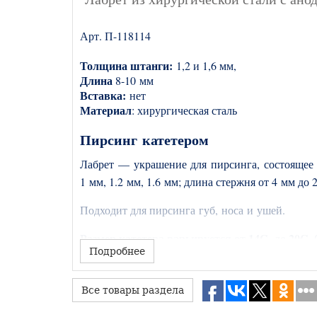
Арт. П-
118114
Толщина штанги:
1,2 и 1,6 мм,
Длина
8-10 мм
Вставка:
нет
Материал
: хирургическая сталь
Пирсинг катетером
Лабрет — украшение для пирсинга, состоящее
1 мм, 1.2 мм, 1.6 мм; длина стержня от 4 мм до
Подходит для пирсинга губ, носа и ушей.
Размер катетера варьируется от 14G до 20G.
О
Подробнее
самый тоненький - 18 G).
Все товары раздела