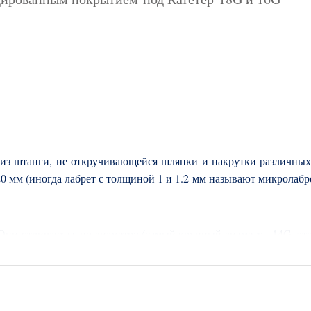
 из штанги, не откручивающейся шляпки и накрутки различных
 20 мм (иногда лабрет с толщиной 1 и 1.2 мм называют микролаб
ни отличаются по диаметру (самый крупный диаметр - 14G, это 