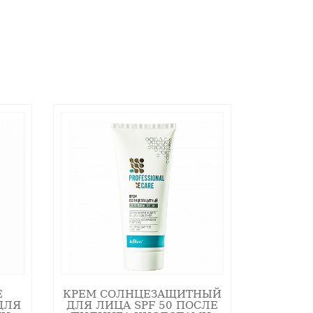
. Причем это действие проявляется на
 кожи.
яя сцепление клеток на уровне
на фибробласты, ее способностью
действию и способности блокировать
Е
КРЕМ СОЛНЦЕЗАЩИТНЫЙ
.
ДЛЯ
ДЛЯ ЛИЦА SPF 50 ПОСЛЕ