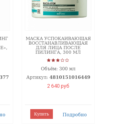
ия).
вечер). 2-3 раза в неделю
ислотами и дермабразии.
 кожи и ее регенерационных
ИНГ
МАСКА УСПОКАИВАЮЩАЯ
роцедур), и выбирается
ВОССТАНАВЛИВАЮЩАЯ
E»,
ДЛЯ ЛИЦА ПОСЛЕ
ПИЛИНГА, 300 МЛ
Объём:
300 мл
м поверхностным пилингам. Это
377
Артикул:
4810151016449
еваний кожи, герпес, отягощенный
2 640 руб
Купить
но
Подробно