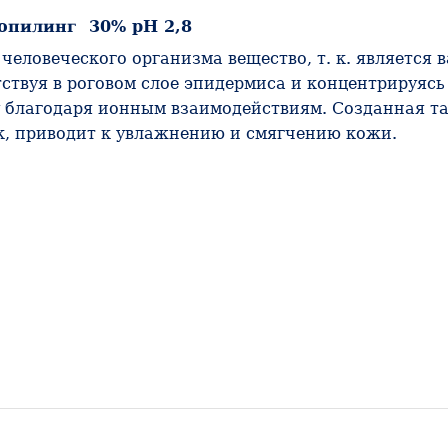
опилинг 30% рН 2,8
 человеческого организма вещество, т. к. являетс
твуя в роговом слое эпидермиса и концентрируясь
у благодаря ионным взаимодействиям. Созданная т
к, приводит к увлажнению и смягчению кожи.