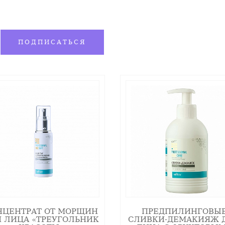
– эпидермальное увлажнение, и здесь ей нет равных
их, в конечном счете, функциональное увлажнение
ПОДПИСАТЬСЯ
сикислоты) уменьшает когезию корнеоцитов, ослабл
а обусловлено опосредованным влиянием кислоты 
и эластина.
лоту, осветляют кожу благодаря эксфолиативному 
ия.
палительное действие
НЦЕНТРАТ ОТ МОРЩИН
ПРЕДПИЛИНГОВЫ
ве NMF) защищает кожу от бактериальных инфекций
 ЛИЦА «ТРЕУГОЛЬНИК
СЛИВКИ-ДЕМАКИЯЖ 