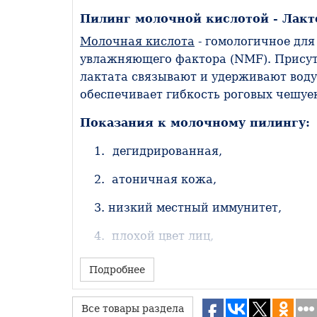
Пилинг молочной кислотой - Лакт
Молочная кислота
- гомологичное для
увлажняющего фактора (NMF). Присутс
лактата связывают и удерживают вод
обеспечивает гибкость роговых чешуе
Показания к молочному пилингу:
дегидрированная,
атоничная кожа,
низкий местный иммунитет,
плохой цвет лиц,
пигментация.
Подробнее
Увлажнение
Все товары раздела