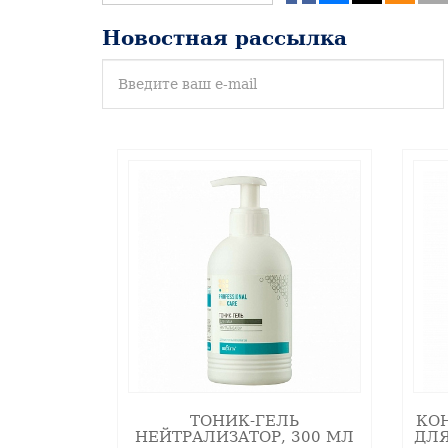
Основное действие молочной кислоты 
всех этапах процедуры, обеспечивающ
Новостная рассылка
Выравнивание рельефа кожи
Лактопилинг (как и все альфа-гидрок
гранулярного слоя.
Омоложение
Омолаживающее действие лактопилинг
«призвать» их к выработке коллагена 
Отбеливание
Препараты, содержащие молочную кис
в коже активность пигментообразован
А
нтибактериальное и противовос
ТОНИК-ГЕЛЬ
КО
Нативная молочная кислота (в соста
НЕЙТРАЛИЗАТОР, 300 МЛ
ДЛЯ