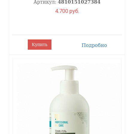
кислотами:
Артикул:
4810151027384
4.700 руб.
Применение
: Защитите глаза, ноздри и рот.
Нанесите пилинг на кожу лица кисточкой
или ватными палочками от периферии к
центру. Время экспозиции индивидуально, но
не более 15 минут. Удалите спонжем,
Купить
Подробно
смоченным в Тоник – геле
нейтрализаторе
.
Нейтрализатор распределить массажными
движениями от центра к периферии, обильно
смыть водой.
ПИЛИНГ рекомендуется проводить курсом,
состоящий в среднем из 8 -10 сеансов,
которые лучше проводить с интервалом в 7-
10 дней.
Внимание:
На всех этапах процедуры,
начиная с очищения, используются
препараты, содержащие комплекс