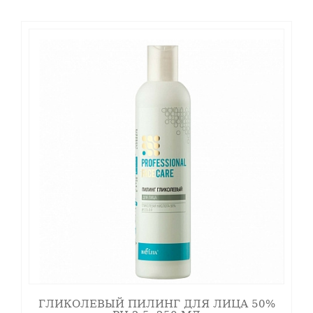
На следующий день
после прохождения
процедуры пилинга наблюдается сильное
высушивание кожи. Этого не стоит бояться,
так как это нормальная реакция кожи на
химическое воздействие. Для снижения
подобного проявления следует использовать
защитный постпилинговый крем. Это
успокоит кожу, быстрее нормализует водный
обмен и поспособствует скорому
восстановлению собственного регуляторного
потенциала кожи. В последующие дни
следует просто наносить на кожу более
жирные крема, желательно с гиалуроновой
кислотой (для максимального увлажнения).
Косметика в уход после пилинга
кислотами
Постпилинговый защитный
крем с
ГЛИКОЛЕВЫЙ ПИЛИНГ ДЛЯ ЛИЦА 50%