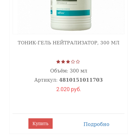
органических кислот в различных
комбинациях (гликолевая, лимонная,
молочная). Все эти кислоты действуют
в синергизме, усиливая эффективность
пилинга.
Значительно усилить эффект процедуры
ТОНИК-ГЕЛЬ НЕЙТРАЛИЗАТОР, 300 МЛ
позволяют биополисахариды (гиалуроновая
кислота и ксантановая камедь), которые
повышают влагоудерживающую способность
Объём:
300 мл
кожи, снижают трансэпидермальную потерю
Артикул:
4810151011703
воды за счет усиления барьерной функции
кожи, оказывают смягчающее воздействие.
2.020 руб.
Использование сывороток в сочетании
с альгинатными масками позволяет также
провести процедуру глубокого эффективного
увлажнения, закрепить лифтинговый
Купить
Подробно
и антивозрастной эффект пилинга.