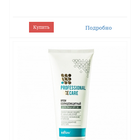
применения такого пилинга для лица можно
решить следующие косметические проблемы
дермы:
Купить
Подробно
вернуть коже свежий вид и здоровый
цвет;
очистить глубокие загрязнения дермы,
прочистить забитые кожным салом и
пылью поры;
снизить повышенную выработку
кожного сала;
предотвратить появление акне и угревых
высыпаний;
устранить первые признаки старения и
увядания кожного покрова