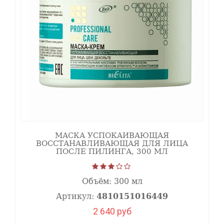
улучшает синтез новых клеток, активирует
микроциркуляцию крови по сосудам,
укрепляет иммунную защиту эпидермиса, и
при этом совершенно не раздражает кожу,
так что химический пилинг лица молочной
кислотой не вызывает болевых ощущений
или дискомфорта. Её также рекомендуют
применять для профилактики фотостарения,
ухода за обезвоженной и чувствительной
кожей, а также для лечения
МАСКА УСПОКАИВАЮЩАЯ
телеангиоэктазий и мелазмы
ВОССТАНАВЛИВАЮЩАЯ ДЛЯ ЛИЦА
(гиперпигментация отдельных участков
ПОСЛЕ ПИЛИНГА, 300 МЛ
кожных покровов).
Объём:
300 мл
Лимонную кислоту
называют одним из
эффективных средств для глубокой очистки
Артикул:
4810151016449
кожи от загрязнений и отмерших частичек
2 640 руб
эпителия. С помощью регулярного