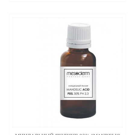
Результаты пилинга 30% гликолевой кислотой
"Glyco-Phyt Peel".
Комплексное действие на этапы меланогенеза и
выраженное противовоспалительное действие в
сочетании с эффектом мягкой эксфолиации и
поддержкой иммунного статуса кожи позволяет
получить видимые результаты после курсового
применения продукта.
Наблюдается осветление пигментных пятен
различного происхождения и выравнивание тона
кожных покровов.
Сокращение признаков акне, устранение
поствоспалительной пигментации. Снижение
секреции себума и сокращение пор.
Уменьшение признаков фототарения и
гиперкератоза, улучшение биомеханических
показателей.