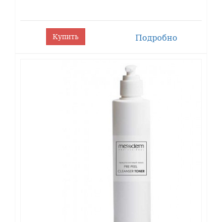
Предпилинговый тоник с феруловой и
молочной кислотой "Pre Peel Toner" 200мл,
424156
MESODERM
Лосьон-нейтрализатор "PP Neutra-Lotion"
424167
Купить
Подробно
200мл, MESODERM
Интенсивно регенерирующая
424150PRO
биоцеллюлозная маска MESODERM
Фотозащитный крем SPF 50, 100 мл
424143PRO
MESODERM
Фотозащитный крем SPF 30, 100 мл
424141PRO
MESODERM
Постпилинговая регенерирующая сыворотка
с охлаждающим эффектом "PP Refresh serum"
424168
50 мл, MESODERM
Депигментирующий крем с АНА
комплексом и витамином С "Radiant skin" 50
424171
мл MESODERM
Форма выпуска: флакон 30 мл
Производитель: MESODERM.