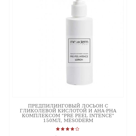
Отшелушивает, стимулирует пролиферацию базальных
кератиноцитов и элементов дермального матрикса.
Регулирует гидратацию и подавляет свободные
радикалы.
PHA 3% полигидроксикислоты
- глюконалоктоновая и
лактобионовая работают на поверхности кожи и
оказывают щадящее эксфолиирующее действие.
Устраняют оксидативный стресс, усиливают защитные
свойства. Не провоцируют фоточувствительность.
Койевая кислота 2%
воздействует на патогенез
формирования пигментных пятен. Эффективно
отбеливает за счет ингибиции тирозиназы и сокращения
синтеза меланина. Обладает эксфолиирующим
ПРЕДПИЛИНГОВЫЙ ЛОСЬОН С
действием, противовоспалительной и бактерицидной
ГЛИКОЛЕВОЙ КИСЛОТОЙ И АНА-РНА
КОМПЛЕКСОМ "PRE PEEL INTENCE"
активностью.
150МЛ, MESODERM
Фитиновая кислота 5%
деликатно отшелушивает,