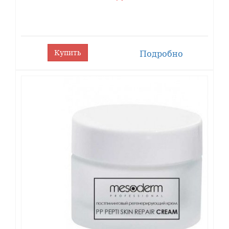
кислотой для повышения результативности процедур и
предупреждения негативных кожных реакций.
Комплексное разноуровневое действие кислот оказывает
кератолитическое и депигментирующее действие,
Купить
Подробно
стимулирует синтез структурных элементов дермального
матрикса, регулирует гидробаланс. Препарат обладает
выраженными антиоксидантными свойствами.
Устраняет воспаления и подавляет развитие патогенной
флоры, способствует сокращению расширенных пор и
комедонов.
Благодаря 0,5% гиалуроновой кислоты минимизируется
реакция кожи на пилингового раствора, ускоряется
регенерация и восстанавливается гидробаланс.
Щадящее действие и низкая травматизация кожи при
проведении процедуры предопределяет всесезонное
использование "Glyco-Phyt Peel".