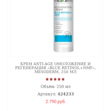
повреждениями и раздражением.
Перед нанесением пилингового состава кожа очищают
при помощи очищающим мусса (424155) и тоника
(424156), обезжиривают лосьоном "PrePeel Cleanser"
Mesoderm (424157). Пилинг наносится веерной кистью,
время выдержки на коже индивидуально. На
завершающем этапе раствор нейтрализуется с
использованием "PP Neutra-Lotion" Mesoderm (424167).
Противопоказания:
КРЕМ ANTI-AGE ОМОЛОЖЕНИЕ И
Непереносимость одного или нескольких компонентов.
РЕГЕНЕРАЦИЯ «BLUE RETINOL+NMF»,
MESODERM, 250 МЛ
Сочетание с препаратами:
Предпилинговый лосьон с гликолевой
кислотой и АНА-РНА комплексом "Pre Peel
424157
Объём:
250 мл
Intence" 150мл, MESODERM
Артикул:
424233
Предпилинговый очищающий мусс с
2.790 руб.
молочной и феруловой кислотой "Pre Peel
424155
cleanser" 160мл, MESODERM