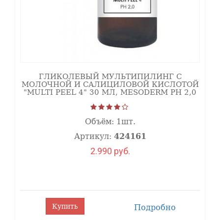
кожную защиту. Оказывает стимулирующее действие на
синтез коллагена и ГАГ.
Коллоидное серебро
обладает антибактериальным и
противовоспалительным действием, стимулирует
репарацию повреждений. Сокращает эритему и
дискомфорт, стимулирует собственные защитные
ГЛИКОЛЕВЫЙ МУЛЬТИПИЛИНГ С
механизмы. Обладает противоотечными свойствами. В
МОЛОЧНОЙ И САЛИЦИЛОВОЙ КИСЛОТОЙ
"MULTI PEEL 4" 30 МЛ, MESODERM РН 2,0
синергии с гиалуроновой кислотой дает эффект
интенсивного увлажнения.
Объём:
1шт.
Артикул:
424161
ОНЛАЙН-
КУРС
2.990 руб.
"Химический пилинг
Mesoderm"
Купить
Подробно