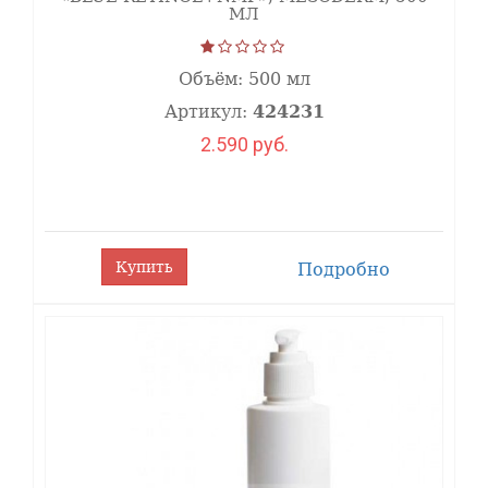
свойствами,
МЛ
улучшает
показатели
биомеханики
Объём:
500 мл
кожи.
Артикул:
424231
Восстанавливает
2.590 руб.
защитный
барьер и
снижает
воспалительные
реакции.
Эктоин
Купить
Подробно
повышает
устойчивость
кожных
структур к
стрессовым
воздействиям,
стабилизирует
мембраны
клеток и
оказывает