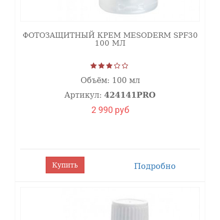
Профессиональный миндальный пилинг используется
для коррекции различных косметических дефектов:
Признаки инволюционных изменений, хроно- и
ФОТОЗАЩИТНЫЙ КРЕМ MESODERM SPF30
фотостарения, атония и морщины
100 МЛ
Наличие гиперпигментаций различного генеза, в
том числе пигментация, вызванная воспалением,
приемом лекарственных средств, косметическими
Объём:
100 мл
препаратами.
Склонная к воспалению себорейная кожа,
Артикул:
424141PRO
комедональная и папуло-пустулезная формы акне,
2 990 руб
постакне
Дегидратированная, тусклая кожа, кожа
курильщика, гиперкератоз
Равномерная пенетрация, деликатная эксфолиация и
Купить
Подробно
минимальное сенсибилизирующее действие делают
миндальный пилинг препаратом выбора, купить
который рекомендуется при работе с чувствительной
кожей.