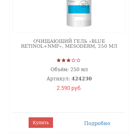
меланина.
Снижает
оксидативный
стресс,
обладает
кератолитическими,
противовоспалительными
ОЧИЩАЮЩИЙ ГЕЛЬ «BLUE
и
RETINOL+NMF», MESODERM, 250 МЛ
бактерицидными
свойствами.
А
НА
Объём:
250 мл
комплекс
Артикул:
424230
(лимонная,
молочная,
2.590 руб.
яблочная,
винная,
гликолевая) в
синергии с
ВНА и
витамином С
Купить
Подробно
оказывает
мягкое