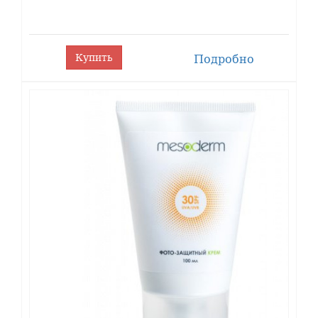
Особенности миндального пилинга и сбалансированный
состав делают "Mandelic Acid Peel" препаратом
всесезонного применения.
Купить
Подробно
ОНЛАЙН-
КУРС
"Химический пилинг
Mesoderm"
Миндальный пилинг для лица "Mandelic Acid
Peel" Мезодерм. Показания
Комфортный для клиентов, малотравматичный,
депигментирующий пилинг с миндальной и койевой
кислотами может применяться при III и IV фототипах.