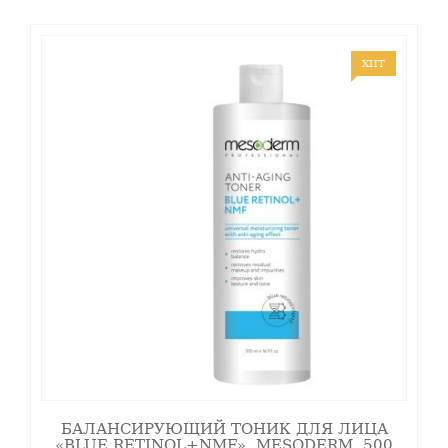
эксфолиирующее
действие с
последующим
ХИТ
увлажнением,
ускорением
репарации и
снижением
оксидативного
стресса.
РНА -
Глюконолактон
-
полигидроксикислота
с низким
раздражающим
действием.
Поддерживает
гидратацию и
обладает
антиоксидантным
потенциалом.
Не обладает
БАЛАНСИРУЮЩИЙ ТОНИК ДЛЯ ЛИЦА
сенсибилизирующими
«BLUE RETINOL+NMF», MESODERM, 500