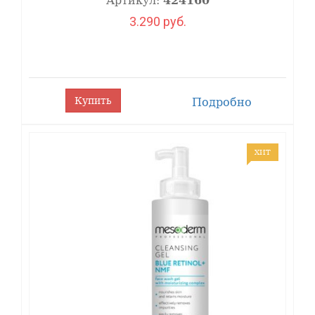
Артикул:
424160
действия.
Регулирует
3.290 руб.
секрецию
себума,
потенцирует
синтез
структурных
элементов
Купить
Подробно
дермального
матрикса. Не
вызывает
ХИТ
фото-
сенсибилизации.
Койевая
кислота 2%
-
ингибитор
тирозиназы с
выраженным
отбеливающим
действием,
препятствует
синтезу