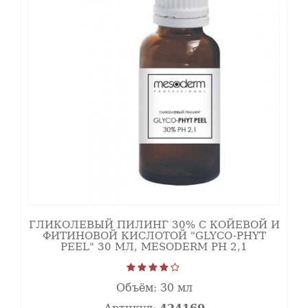
Помимо этого, миндальный пилинг эффективен при
подготовке к инвазивным процедурам с для
предупреждения инфекционных осложнений.
Механизм действия пилинга с миндальной
кислотой Mesoderm.
Миндальная
(фенилгликолевая)
кислота 30%
-
кератолитик с
бактерицидными
и
антимикотическими
свойствами,
ГЛИКОЛЕВЫЙ ПИЛИНГ 30% С КОЙЕВОЙ И
обладает
ФИТИНОВОЙ КИСЛОТОЙ "GLYCO-PHYT
низкими
PEEL" 30 МЛ, MESODERM РН 2,1
раздражающими
характеристиками
за счет
Объём:
30 мл
поверхностного