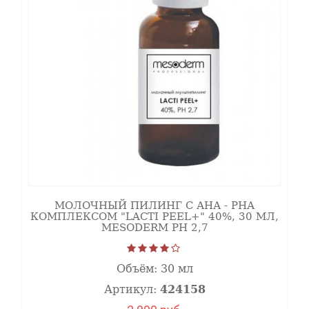
Предпилинговый лосьон с гликолевой
кислотой и АНА-РНА комплексом "Pre Peel
424157
Intence" 150мл, MESODERM
Предпилинговый очищающий мусс с
молочной и феруловой кислотой "Pre Peel
424155
cleanser" 160мл, MESODERM
Предпилинговый тоник с феруловой и
молочной кислотой "Pre Peel Toner" 200мл,
424156
MESODERM
Лосьон-нейтрализатор "PP Neutra-Lotion"
424167
200мл, MESODERM
Интенсивно регенерирующая
424150PRO
биоцеллюлозная маска MESODERM
Фотозащитный крем SPF 50, 100 мл
МОЛОЧНЫЙ ПИЛИНГ С АНА - РНА
424143PRO
MESODERM
КОМПЛЕКСОМ "LACTI PEEL+" 40%, 30 МЛ,
MESODERM РН 2,7
Фотозащитный крем SPF 30, 100 мл
424141PRO
MESODERM
Постпилинговая регенерирующая сыворотка
Объём:
30 мл
с охлаждающим эффектом "PP Refresh serum"
424168
50 мл, MESODERM
Артикул:
424158
Постпилинговый антистрессовый крем 24
424169