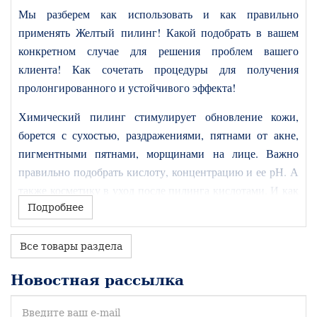
Мы разберем как использовать и как правильно
применять Желтый пилинг! Какой подобрать в вашем
конкретном случае для решения проблем вашего
клиента! Как сочетать процедуры для получения
пролонгированного и устойчивого эффекта!
Химический пилинг стимулирует обновление кожи,
борется с сухостью, раздражениями, пятнами от акне,
пигментными пятнами, морщинами на лице. Важно
правильно подобрать кислоту, концентрацию и ее рН. А
также косметику в уход после пилинга кислотами. И как
результат - омоложение и сохранение молодости кожи
Подробнее
лица, шеи и декольте.
Все товары раздела
Программа:
Новостная рассылка
Теория
‌1. Ретиноиды - производные витамина А.