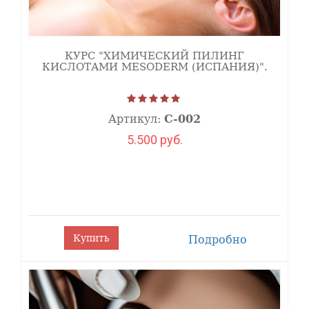
Стоимость обучения -
3500 рублей.
КУРС "ХИМИЧЕСКИЙ ПИЛИНГ
КИСЛОТАМИ MESODERM (ИСПАНИЯ)".
АКЦИЯ:
Учитесь БЕСПЛАТНО
при покупке
набора
для процедуры Желтый пилинг
Артикул:
С-002
В НАБОР входит:
5.500 руб.
1.
Предпилинговый обезжиривающий
лосьон
Pre Peeling
Lotion - Biomatrix -
200мл, арт. FL71
2.
RETIN
Желтый
пилинг с ретиноевой кислотой —
Biomatrix -
30мл,
арт. FL-3184
Купить
Подробно
3.
Кисть
для нанесения кислоты, арт. 004-1