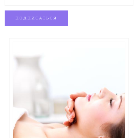
‌2. Механизм воздействия ретиноидов на кожу. Анатомия
и физиология.
ПОДПИСАТЬСЯ
‌4. "Желтые пилинги". Практика применения. Отличие от
других химических пилингов.
‌5. Показания - возможности для коррекции широкого
круга эстетических задач. Противопоказания.
‌6. Предпилинговая подготовка.
‌7. Протокол проведения процедуры Жёлтый пилинг.
‌8. Постпилинговый уход для клиента в
домашних условиях.
9. Как использовать косметику с ретинолом при
проведении курса Желтый пилинг.
Практика
‌Мастер-класс процедуры "
желтого
" пилинга (видео
протокол).