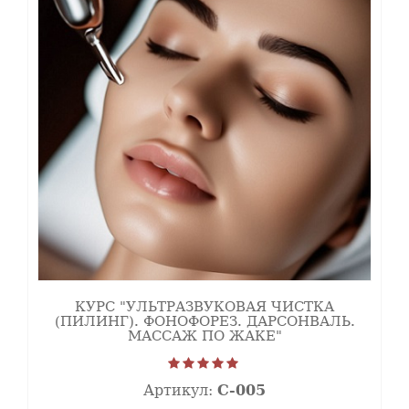
Препараты и учебные материалы мы отправим
вам сразу после оплаты и согласования по
доставке.
‌Выдается электронный
Сертификат о
прохождении программы обучения "Ретиноиды.
Желтый пилинг."
Как проходит онлайн обучение
Курс уже
записан.
Вы
получите
обучающий
курс в течение
КУРС "УЛЬТРАЗВУКОВАЯ ЧИСТКА
1-2 часов
(ПИЛИНГ). ФОНОФОРЕЗ. ДАРСОНВАЛЬ.
после оплаты
МАССАЖ ПО ЖАКЕ"
и сможете
изучать его в
любое удобное
Артикул:
С-005
время!