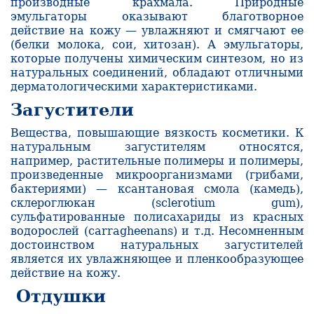
производные
крахмала. П
риродные
эмульгаторы оказывают благотворное
действие на кожу — увлажняют и смягчают ее
(белки молока, сои, хитозан
). А
эмульгаторы,
которые получены химическим синтезом, но из
натуральных соединений,
обладают
отличными
дерматологическими характеристиками.
Загустители
Вещества, повышающие вязкость косметики.
К
натуральным загустителям относятся,
например, растительные полимеры и поли­меры,
произведенные микроорганизмами (грибами,
бактериями) — ксантановая смо­ла (камедь),
склероглюкан (sclerotium gum),
сульфатированные полисахариды из крас­ных
водорослей (carragheenans) и т.д. Несомненным
достоинством натуральных загустителей
является их увлажняющее и пленкообразующее
действие на кожу.
Отдушки