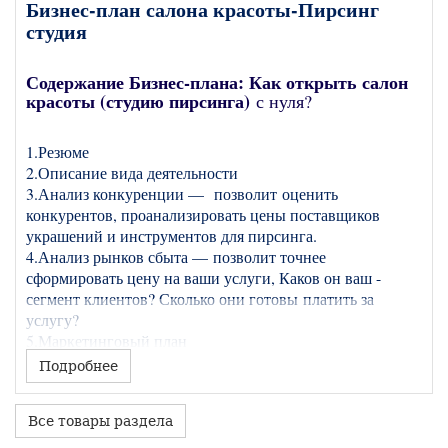
Бизнес-план салона красоты-Пирсинг
студия
Содержание Бизнес-плана: Как открыть салон
красоты (студию пирсинга)
с нуля?
1.Резюме
2.Описание вида деятельности
3.Анализ конкуренции — позволит оценить
конкурентов, проанализировать цены поставщиков
украшений и инструментов для пирсинга.
4.Анализ рынков сбыта — позволит точнее
сформировать цену на ваши услуги, Каков он ваш -
сегмент клиентов? Сколько они готовы платить за
услугу?
5.Маркетинговый план
6.План оказания услуг
Подробнее
7.Организационный план — сейчас мы плавно подошли
к вопросу какую форму организации выбрать. ИП, ООО
Все товары раздела
или самозанятый.
8.Финансовый план